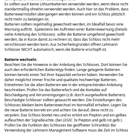
Es sollten auch keine Lithiumbatterien verwendet werden, wenn diese nicht
standartmäßig ohnehin verwendet werden. Auch hier ist das Problem, dass
Batteriewarnstufen übergangen werden können und ein Schloss plötzlich
nicht mehr zu betätigen ist.
Batterien sollten regelmäßig gewechselt werden, im Idealfall bevor eine
Warnung auftritt. Spätestens bei Auftreten einer Batteriewarnung (Details
siehe Anleitung des Schlosses) sollte die Batterie umgehend gewechselt
werden, da in Kürze damit zu rechnen ist, dass das Schloss nicht mehr
verschlossen werden kann. Aus Sicherheitsgründen öffnen Lehmann
Schlösser NICHT automatisch, wenn die Batterie erschöpft ist.
Batterie wechseln:
Beachten Sie die Hinweise in der Anleitung des Schlosses. Dort können Sie
auch den erforderlichen Batterietyp finden. Lange gelagerte Batterien
können bereits einen Teil ihrer Kapazität verloren haben. Verwenden Sie
daher möglichst immer frische und qualitativ hochwertige Batterien.
Entnehmen Sie die alten Batterien wie in der entsprechenden Anleitung
beschrieben. Prüfen Sie das Batteriefach und die Kontakte auf
Beschädigung und Verunreinigungen (z.B. durch ausgelaufene Batterien).
Beschädigte Schlösser sollten getauscht werden. Die Einstellungen des
Schlosses bleiben beim Batteriewechsel im Normalfall erhalten. Legen Sie
die neue Batterie korrekt ein und achten Sie darauf, diese nicht zu
verpolen. Das Schloss bootet neu und es ertönt ein Piepton und ein gelbes
aufleuchten der Signalleuchte. (bei LEGIC 3x Piepton und gelb rot gelb ).
Prüfen Sie die Funktion des Schlosses bei geöffneter Schranktür. Bei
Verwendung der Lehmann Management Software muss die Zeit im Schloss