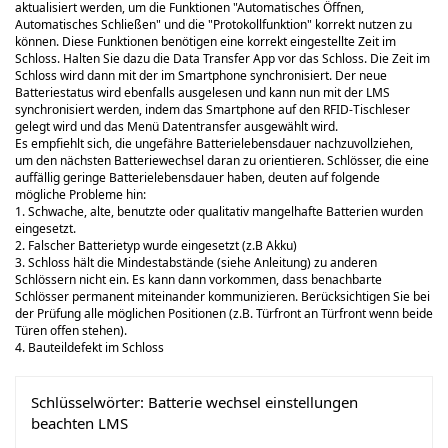
aktualisiert werden, um die Funktionen "Automatisches Öffnen,
Automatisches Schließen" und die "Protokollfunktion" korrekt nutzen zu
können. Diese Funktionen benötigen eine korrekt eingestellte Zeit im
Schloss. Halten Sie dazu die Data Transfer App vor das Schloss. Die Zeit im
Schloss wird dann mit der im Smartphone synchronisiert. Der neue
Batteriestatus wird ebenfalls ausgelesen und kann nun mit der LMS
synchronisiert werden, indem das Smartphone auf den RFID-Tischleser
gelegt wird und das Menü Datentransfer ausgewählt wird.
Es empfiehlt sich, die ungefähre Batterielebensdauer nachzuvollziehen,
um den nächsten Batteriewechsel daran zu orientieren. Schlösser, die eine
auffällig geringe Batterielebensdauer haben, deuten auf folgende
mögliche Probleme hin:
1. Schwache, alte, benutzte oder qualitativ mangelhafte Batterien wurden
eingesetzt.
2. Falscher Batterietyp wurde eingesetzt (z.B Akku)
3. Schloss hält die Mindestabstände (siehe Anleitung) zu anderen
Schlössern nicht ein. Es kann dann vorkommen, dass benachbarte
Schlösser permanent miteinander kommunizieren. Berücksichtigen Sie bei
der Prüfung alle möglichen Positionen (z.B. Türfront an Türfront wenn beide
Türen offen stehen).
4. Bauteildefekt im Schloss
Schlüsselwörter:
Batterie wechsel einstellungen
beachten LMS