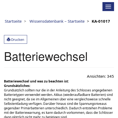
LEHMANN
N
a
v
Startseite
Wissensdatenbank – Startseite
KA-01017
i
g
a
Drucken
t
i
Batteriewechsel
o
n
u
m
s
Ansichten:
345
c
Batteriewechsel und was zu beachten ist:
h
Grundsätzliches:
a
Grundsätzlich sollten nur die in der Anleitung des Schlosses angegebenen
Batterietypen verwendet werden. Akkus (wiederaufladbare Batterien) sind
l
nicht geeignet, da sie im Allgemeinen über eine vergleichsweise schnelle
t
Selbstentladung verfügen. Darüber hinaus sind die Spannungsniveaus
e
gegenüber Primärbatterien unterschiedlich. Dadurch entstehen Probleme
n
mit der Batteriewarnung, es kann dadurch vorkommen, dass die Schlösser
dann plötzlich nicht mehr zu betätigen sind.